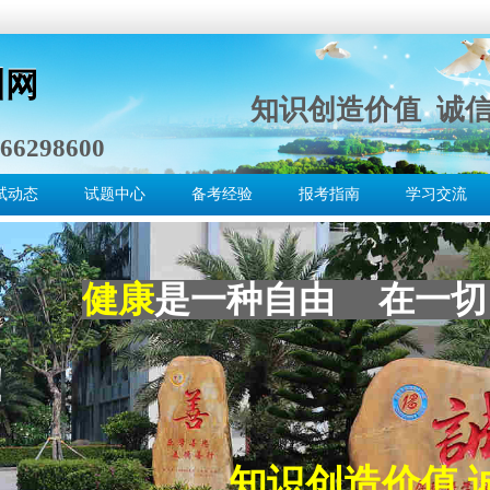
训
网
训
网
知识创造价值 诚
66298600
试动态
试题中心
备考经验
报考指南
学习交流
健康
是一种自由 在一切
！
知识创造价值 