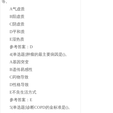
等。
A气虚质
B阳虚质
C阴虚质
D平和质
E湿热质
参考答案：D
4[单选题]肿瘤的最主要病因是()。
A基因突变
B遗传易感性
C药物导致
D性格导致
E不良生活方式
参考答案：E
5[单选题]诊断COPD的金标准是()。